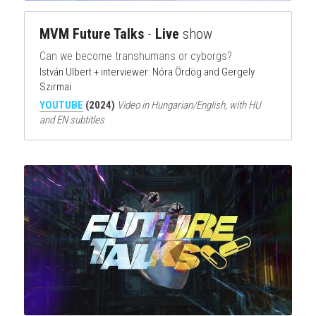
MVM Future Talks
 - 
Live
 show 
Can we become transhumans or cyborgs?
István Ulbert + interviewer: Nóra Ördög and Gergely 
Szirmai
YOUTUBE
 (2024) 
Video in Hungarian/English, with HU 
and EN subtitles