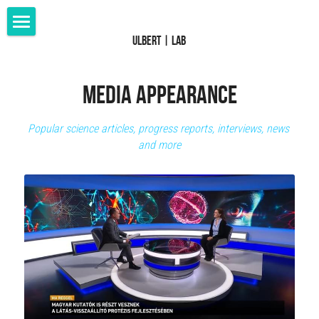
Ulbert | Lab
Home
Research
MEDIA Appearance
Members
Popular science articles, progress reports, interviews, news 
and more
Publications
Patents
Datasets
Grants
Collaborations
Media