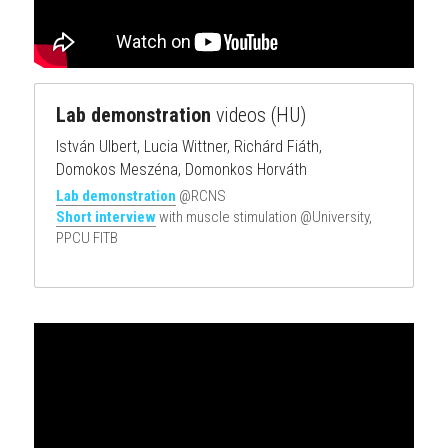
Lab demonstration
 videos (HU)
István Ulbert, Lucia Wittner, Richárd Fiáth,
Domokos Meszéna, Domonkos Horváth
Lab demonstration
 @RCNS
Short interview
with muscle stimulation @University, 
PPCU FITB