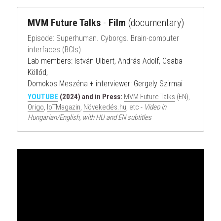
MVM Future Talks
 - 
Film 
(documentary)
Episode: Superhuman. Cyborgs. Brain-computer 
interfaces (BCIs)
Lab members: István Ulbert, András Adolf, Csaba 
Köllőd,
Domokos Meszéna + interviewer: Gergely Szirmai
YOUTUBE
 (2024) and in Press:
MVM Future Talks
 (EN), 
Origo
, 
IoTMagazin
, 
Növekedés.hu
, etc - 
Video in 
Hungarian/English, with HU and EN subtitles