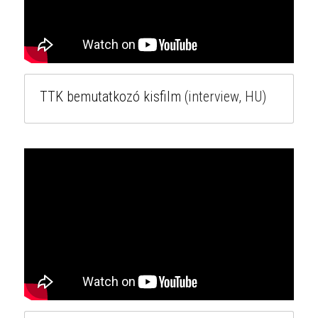
TTK bemutatkozó kisfilm
(interview, HU)