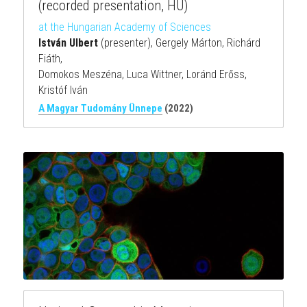
(recorded presentation, HU)
at the Hungarian Academy of Sciences
István Ulbert 
(presenter), Gergely Márton, Richárd 
Fiáth,
Domokos Meszéna, Luca Wittner, Loránd Erőss, 
Kristóf Iván
A Magyar Tudomány Ünnepe
(2022)