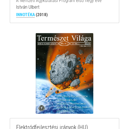
A Nemzeti Agykutatási Program első négy éve
István Ulbert
INNOTÉKA
 (2018)
Elektródfejlesztési irányok (HU)