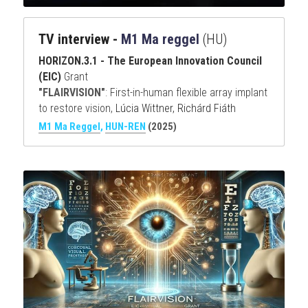
Contact
TV interview - 
M1 Ma reggel
(HU)
HORIZON.3.1 - The European Innovation Council 
Search
(EIC)
 Grant
"FLAIRVISION"
: 
First-in-human flexible array implant 
to restore vision, 
Lúcia Wittner, Richárd Fiáth
M1 Ma Reggel
, 
HUN-REN
(2025)